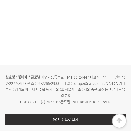
상호명 : ㈜비에스글로벌
사업자등록번호 : 141-81-24447
대표자 : 박 문 금
전화 : 0
2-2277-8963
팩스 : 02-2265-2988
이메일 : bstape@nate.com
담당자 : 두기태
본사 : 경기도 파주시 파주읍 윗가마울 38
서울사무소 : 서울 중구 오장동 마른내로12
길 7-9
COPYRIGHT (C) 2023. BS글로벌 . ALL RIGHTS RESERVED.
PC 버전으로 보기