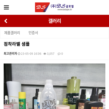
갤러리
제품갤러리
인증서
점착라벨 샘플
최고관리자
23-05-09 16:06
3,057
0
본문