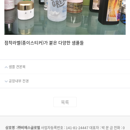
점착라벨(종이스티커)가 붙은 다양한 샘플들
샘플 견본북
공장내부 전경
목록
상호명 : ㈜비에스글로벌
사업자등록번호 : 141-81-24447
대표자 : 박 문 금
전화 : 0