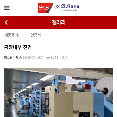
갤러리
제품갤러리
인증서
공장내부 전경
최고관리자
23-05-09 16:04
3,158
0
본문